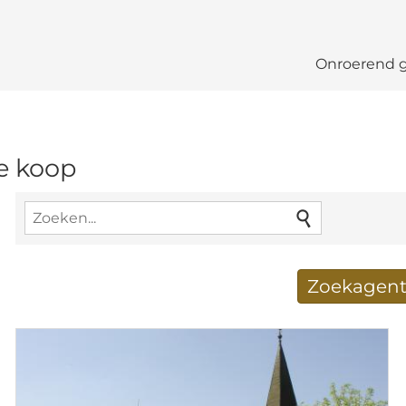
Onroerend 
te koop
Zoekagent
Nieuwe zoekresultate
E-mailadres
*