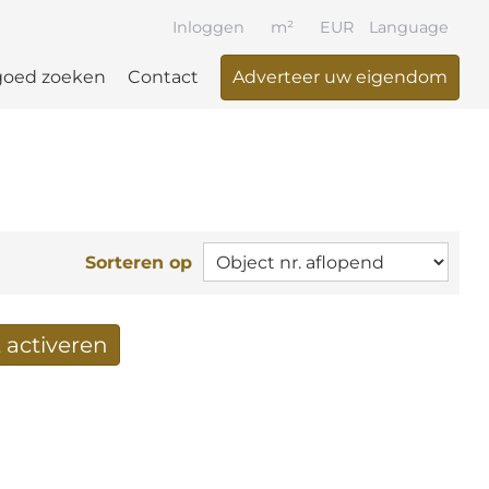
Inloggen
m²
EUR
Language
goed zoeken
Contact
Adverteer uw eigendom
Sorteren op
 activeren
n per mail ontvangen