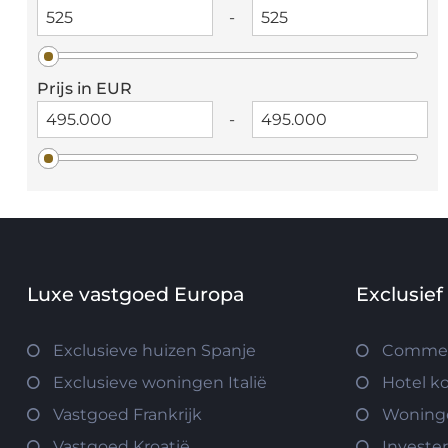
-
Prijs in EUR
-
Luxe vastgoed Europa
Exclusief
Exclusieve huizen Spanje
Commerc
Exclusieve woningen Italië
Hotel k
Vastgoed Frankrijk
Woninge
Vastgoed Kroatië
Investe