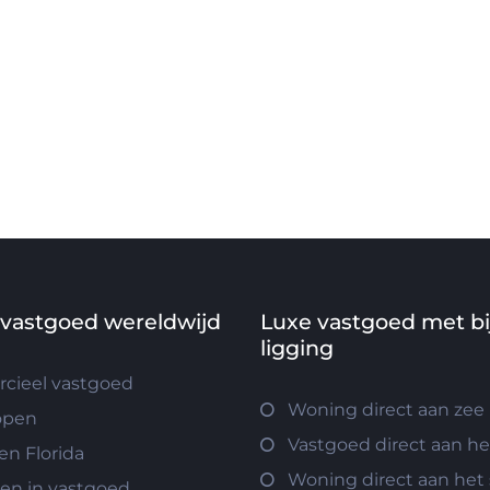
 vastgoed wereldwijd
Luxe vastgoed met b
ligging
ieel vastgoed
Woning direct aan zee
open
Vastgoed direct aan h
n Florida
Woning direct aan het
ren in vastgoed