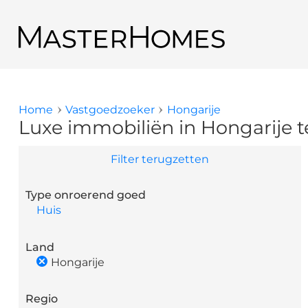
Overslaan en naar de inhoud gaan
Terug naar de zoekresultaten
Home
Vastgoedzoeker
Hongarije
U bent hier
Luxe immobiliën in Hongarije 
Filter terugzetten
Type onroerend goed
Huis
Land
Hongarije
Regio