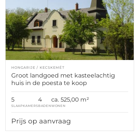
HONGARIJE
KECSKEMÉT
Groot landgoed met kasteelachtig
huis in de poesta te koop
5
4
ca. 525,00 m²
SLAAPKAMERS
BADEN
WONEN
Prijs op aanvraag