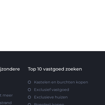
ijzondere
Top 10 vastgoed zoeken
Kastelen en burchten kopen
Exclusief vastgoed
et meer
Exclusieve huizen
 strand
Boerderij kopen