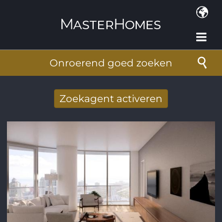
Overslaan en naar de inhoud gaan
Onroerend goed zoeken
Zoekagent activeren
Nieuwe zoekresultaten per mail
ontvangen
E-mailadres
*