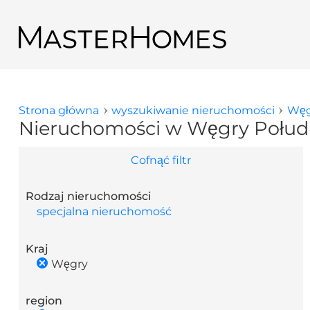
Przejdź do treści
Powrót do wyników wyszukiwania
Strona główna
wyszukiwanie nieruchomości
Węg
Jesteś tutaj
Nieruchomości w Węgry Połud
Cofnąć filtr
Rodzaj nieruchomości
specjalna nieruchomość
Kraj
Węgry
region