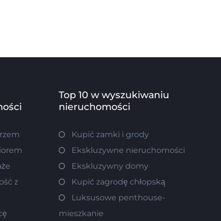
Top 10 w wyszukiwaniu
ości
nieruchomości
orzem
Kupić zamki i grody
ziorem
Ekskluzywne nieruchomości
aże
Ekskluzywny domy
ość z
Kupić zagrodę chłopską
Luksusowe penthouse-
cę
mieszkanie