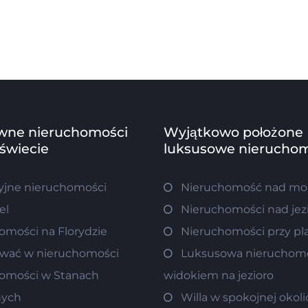
wne nieruchomości
Wyjątkowo położone
 świecie
luksusowe nieruchom
jne nieruchomości
Nieruchomość nad m
el
Nieruchomości nad je
omości na Florydzie
Nieruchomości przy pl
wać w nieruchomości
Luksusowa nieruchom
omości w Stanach
widokiem na jezioro
nych
Willa w spokojnej okoli