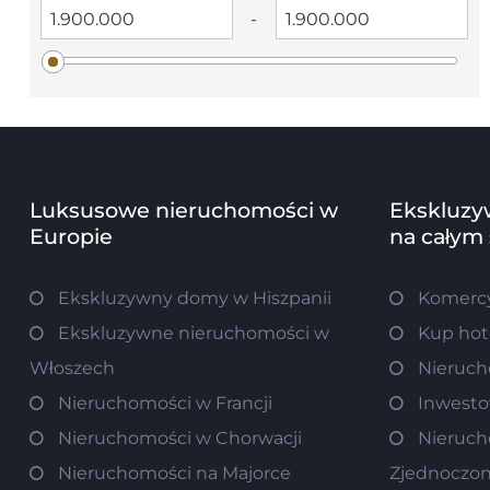
-
Luksusowe nieruchomości w
Ekskluzy
Europie
na całym
Ekskluzywny domy w Hiszpanii
Komercy
Ekskluzywne nieruchomości w
Kup hot
Włoszech
Nieruch
Nieruchomości w Francji
Inwesto
Nieruchomości w Chorwacji
Nieruch
Nieruchomości na Majorce
Zjednoczo