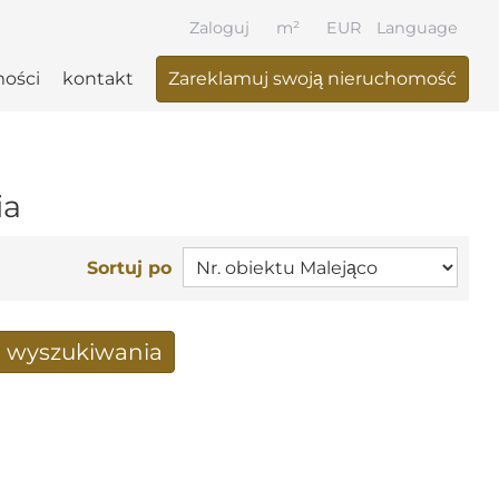
Zaloguj
m²
EUR
Language
ości
kontakt
Zareklamuj swoją nieruchomość
ia
Sortuj po
a wyszukiwania
 otrzymane drogą mailową