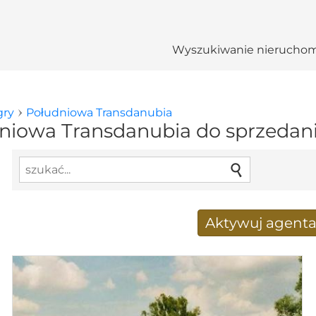
Wyszukiwanie nieruchom
ry
Południowa Transdanubia
niowa Transdanubia do sprzedan
Aktywuj agent
Nowy wyniki wyszukiwania
Adres e-mail
*