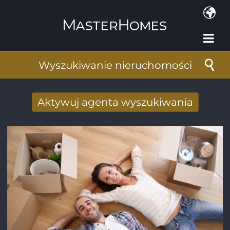
Przejdź do treści
Wyszukiwanie nieruchomości
Aktywuj agenta wyszukiwania
Nowy wyniki wyszukiwania otrzymane
drogą mailową
Adres e-mail
*