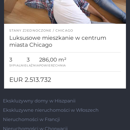
STANY ZJEDNOCZONE
CHICAGO
Luksusowe mieszkanie w centrum
miasta Chicago
3
3
286,00 m²
SYPIALNIE
ŁAŹNIA
POWIERZCHNIA
EUR 2.513.732
Ekskluzywny domy w Hiszpanii
Ekskluzywne nieruchomości w Włoszech
Nieruchomości w Francji
Nieruchomości w Chorwacji