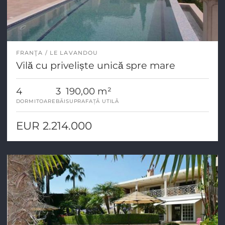
FRANŢA
LE LAVANDOU
Vilă cu priveliște unică spre mare
4
3
190,00 m²
DORMITOARE
BĂI
SUPRAFAȚĂ UTILĂ
EUR 2.214.000