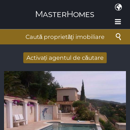
Mergi la conţinutul principal
Caută proprietăţi imobiliare
Activați agentul de căutare
Primiţi rezultate căutare noi prin email
Adresa de e-mail
*