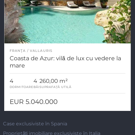
FRANŢA
VALLAURIS
Coasta de Azur: vilă de lux cu vedere la
mare
4
4
260,00 m²
DORMITOARE
BĂI
SUPRAFAȚĂ UTILĂ
EUR 5.040.000
Case exclusiviste în Spania
Proprietăți imobiliare exclusiviste în Italia