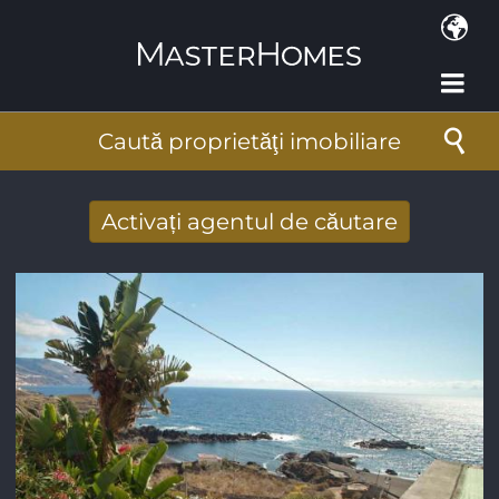
Mergi la conţinutul principal
Caută proprietăţi imobiliare
Activați agentul de căutare
Primiţi rezultate căutare noi prin email
Adresa de e-mail
*