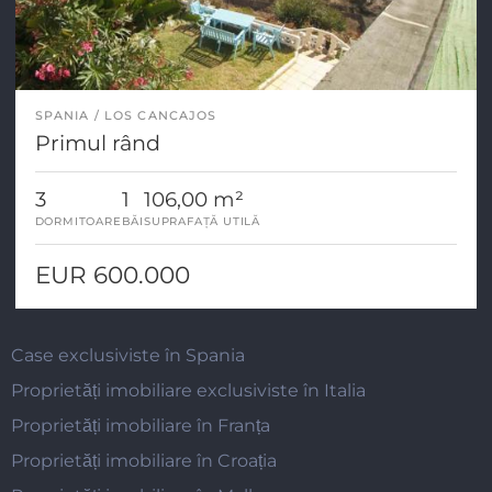
SPANIA
LOS CANCAJOS
Primul rând
3
1
106,00 m²
DORMITOARE
BĂI
SUPRAFAȚĂ UTILĂ
EUR 600.000
Case exclusiviste în Spania
Proprietăți imobiliare exclusiviste în Italia
Proprietăți imobiliare în Franța
Proprietăți imobiliare în Croația