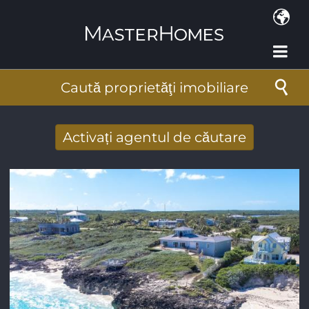
Mergi la conţinutul principal
Caută proprietăţi imobiliare
Activați agentul de căutare
Primiţi rezultate căutare noi prin email
Adresa de e-mail
*