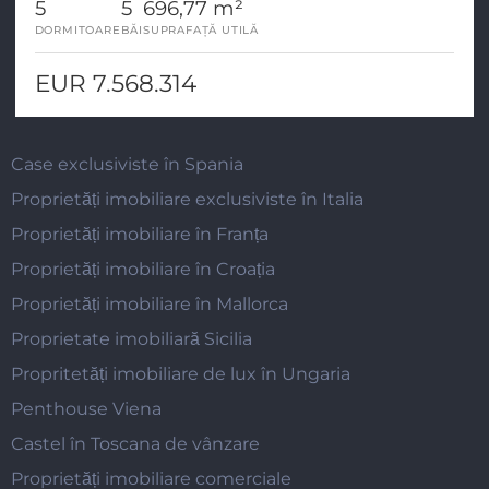
5
5
696,77 m²
DORMITOARE
BĂI
SUPRAFAȚĂ UTILĂ
EUR 7.568.314
Case exclusiviste în Spania
Proprietăți imobiliare exclusiviste în Italia
Proprietăți imobiliare în Franța
Proprietăți imobiliare în Croația
Proprietăți imobiliare în Mallorca
Proprietate imobiliară Sicilia
Propritetăți imobiliare de lux în Ungaria
Penthouse Viena
Castel în Toscana de vânzare
Proprietăți imobiliare comerciale