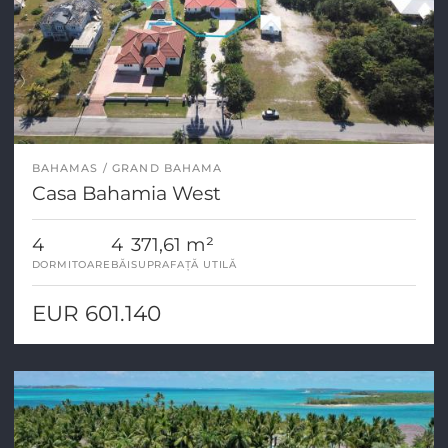
BAHAMAS
GRAND BAHAMA
Casa Bahamia West
4
4
371,61 m²
DORMITOARE
BĂI
SUPRAFAȚĂ UTILĂ
EUR 601.140