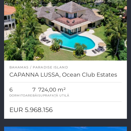
BAHAMAS
PARADISE ISLAND
CAPANNA LUSSA, Ocean Club Estates
6
7
724,00 m²
DORMITOARE
BĂI
SUPRAFAȚĂ UTILĂ
EUR 5.968.156