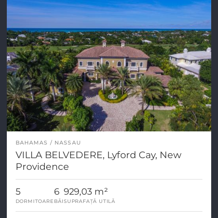
BAHAMAS
NASSAU
VILLA BELVEDERE, Lyford Cay, New
Providence
5
6
929,03 m²
DORMITOARE
BĂI
SUPRAFAȚĂ UTILĂ