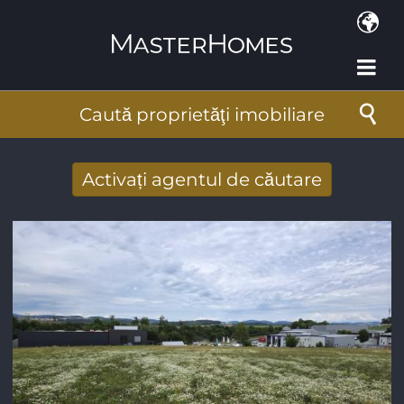
Mergi la conţinutul principal
Caută proprietăţi imobiliare
Activați agentul de căutare
Primiţi rezultate căutare noi prin email
Adresa de e-mail
*