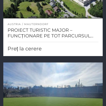
AUSTRIA
MAUTERNDORF
PROIECT TURISTIC MAJOR –
FUNCȚIONARE PE TOT PARCURSUL
ANULUI ÎNTR-O LOCAȚIE ALPINĂ DE
PRIMĂ CALITATE
Preț la cerere