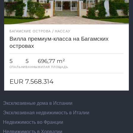
БАГАМСКИЕ ОСТРОВА
НАССАУ
Вилла премиум-класса на Багамских
островах
5
5
696,77 m²
СПАЛЬНИ
ВАННЫ
ЖИЛАЯ ПЛОЩАДЬ
EUR 7.568.314
Эксклюзивные дома в Испании
Эксклюзивная недвижимость в Италии
Недвижимость во Франции
Недвижимость в Хорватии