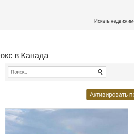
Искать недвижим
юкс в Канада
Активировать п
Получать новые результаты п
E-mail адрес
*