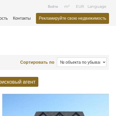
Войти
m²
EUR
Language
ость
Контакты
Рекламируйте свою недвижимость
Сортировать по
оисковый агент
оиска по электронной почте