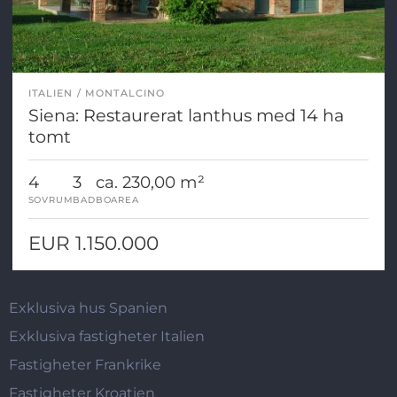
ITALIEN
MONTALCINO
Siena: Restaurerat lanthus med 14 ha
tomt
4
3
ca. 230,00 m²
SOVRUM
BAD
BOAREA
EUR 1.150.000
Exklusiva hus Spanien
Exklusiva fastigheter Italien
Fastigheter Frankrike
Fastigheter Kroatien