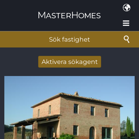
Hoppa till huvudinnehåll
Sök fastighet
Aktivera sökagent
Få nya sökresultat via mail
E-postadress
*