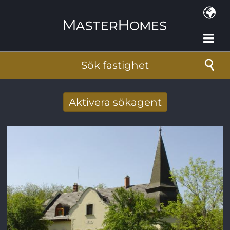
Hoppa till huvudinnehåll
Sök fastighet
Aktivera sökagent
Få nya sökresultat via mail
E-postadress
*