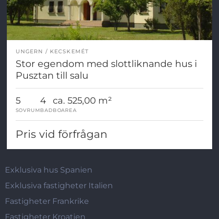
UNGERN
KECSKEMÉT
Stor egendom med slottliknande hus i
Pusztan till salu
5
4
ca. 525,00 m²
SOVRUM
BAD
BOAREA
Pris vid förfrågan
Exklusiva hus Spanien
Exklusiva fastigheter Italien
Fastigheter Frankrike
Fastigheter Kroatien