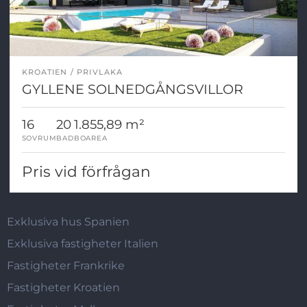
KROATIEN
PRIVLAKA
GYLLENE SOLNEDGÅNGSVILLOR
16
20
1.855,89 m²
SOVRUM
BAD
BOAREA
Pris vid förfrågan
Exklusiva hus Spanien
Exklusiva fastigheter Italien
Fastigheter Frankrike
Fastigheter Kroatien