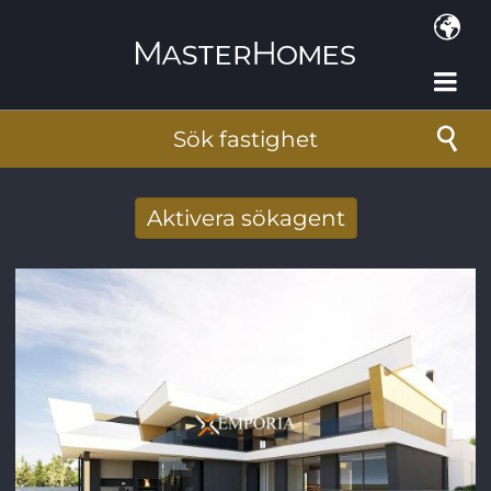
Hoppa till huvudinnehåll
Sök fastighet
Aktivera sökagent
Få nya sökresultat via mail
E-postadress
*