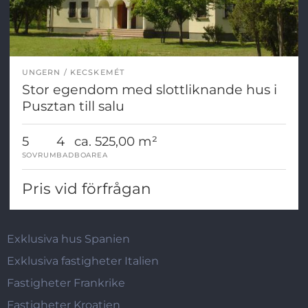
UNGERN
KECSKEMÉT
Stor egendom med slottliknande hus i
Pusztan till salu
5
4
ca. 525,00 m²
SOVRUM
BAD
BOAREA
Pris vid förfrågan
Exklusiva hus Spanien
Exklusiva fastigheter Italien
Fastigheter Frankrike
Fastigheter Kroatien