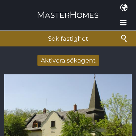
Hoppa till huvudinnehåll
Sök fastighet
Aktivera sökagent
Få nya sökresultat via mail
E-postadress
*