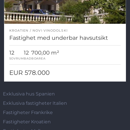
KROATIEN
NOVI VINODOLSKI
Fastighet med underbar havsutsikt
12
12
700,00 m²
SOVRUM
BAD
BOAREA
EUR 578.000
Exklusiva hus Spanien
Exklusiva fastigheter Italien
Fastigheter Frankrike
Fastigheter Kroatien