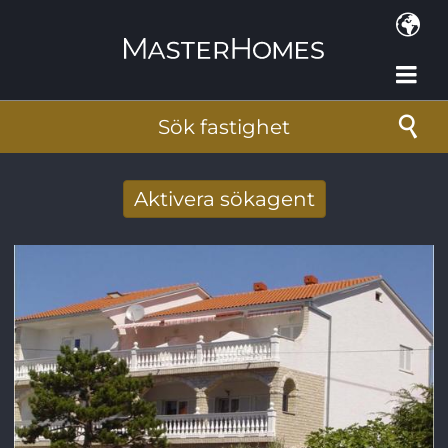
Hoppa till huvudinnehåll
Sök fastighet
Aktivera sökagent
Få nya sökresultat via mail
E-postadress
*