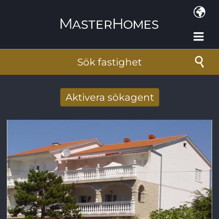
Hoppa till huvudinnehåll
Sök fastighet
Aktivera sökagent
Få nya sökresultat via mail
E-postadress
*