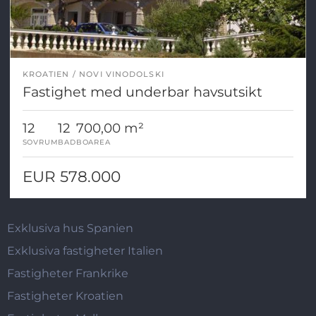
KROATIEN
NOVI VINODOLSKI
Fastighet med underbar havsutsikt
12
12
700,00 m²
SOVRUM
BAD
BOAREA
EUR 578.000
Exklusiva hus Spanien
Exklusiva fastigheter Italien
Fastigheter Frankrike
Fastigheter Kroatien