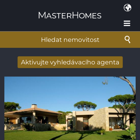
Přejít k hlavnímu obsahu
Hledat nemovitost
Aktivujte vyhledávacího agenta
Získat e-mailem nové výsledky
vyhledávání
E-mailová adresa
*