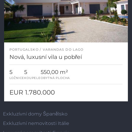
PORTUGALSKO
VARANDAS DO LAGO
Nová, luxusní vila u pobřeí
5
5
550,00 m²
LOŽNICE
KOUPELE
OBYTNÁ PLOCHA
EUR 1.780.000
Exkluzívní domy Španělsko
Exkluzívní nemovitosti Itálie