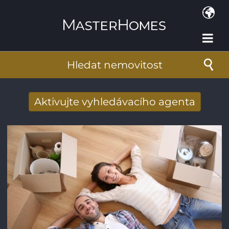
Přejít k hlavnímu obsahu
Hledat nemovitost
Aktivujte vyhledávacího agenta
Získat e-mailem nové výsledky
vyhledávání
E-mailová adresa
*