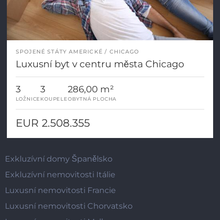
SPOJENÉ STÁTY AMERICKÉ
CHICAGO
Luxusní byt v centru města Chicago
3
3
286,00 m²
LOŽNICE
KOUPELE
OBYTNÁ PLOCHA
EUR 2.508.355
Exkluzívní domy Španělsko
Exkluzívní nemovitosti Itálie
Luxusní nemovitosti Francie
Luxusní nemovitosti Chorvatsko