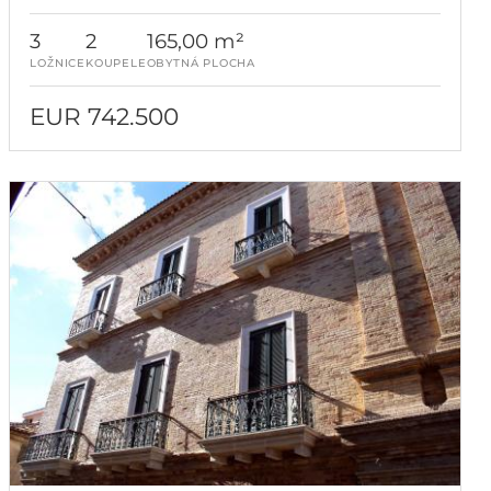
3
2
165,00 m²
LOŽNICE
KOUPELE
OBYTNÁ PLOCHA
EUR 742.500