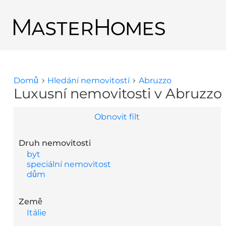
Přejít k hlavnímu obsahu
Zpět na výsledky hledání
Domů
Hledání nemovitostí
Abruzzo
Jste zde
Luxusní nemovitosti v Abruzzo
Obnovit filt
Druh nemovitosti
byt
speciální nemovitost
dům
Země
Itálie