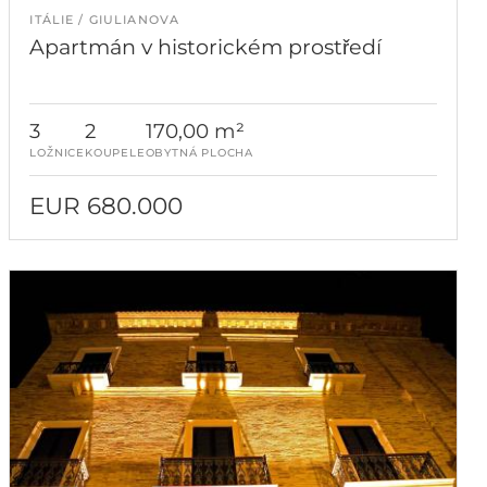
ITÁLIE
GIULIANOVA
Apartmán v historickém prostředí
3
2
170,00 m²
LOŽNICE
KOUPELE
OBYTNÁ PLOCHA
EUR 680.000