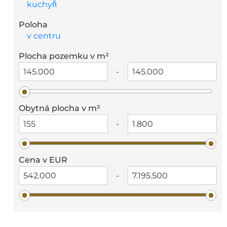
kuchyň
Poloha
v centru
Plocha pozemku v m²
-
Obytná plocha v m²
-
Cena v EUR
-