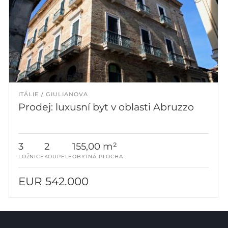
ITÁLIE
GIULIANOVA
Prodej: luxusní byt v oblasti Abruzzo
3
2
155,00 m²
LOŽNICE
KOUPELE
OBYTNÁ PLOCHA
EUR 542.000