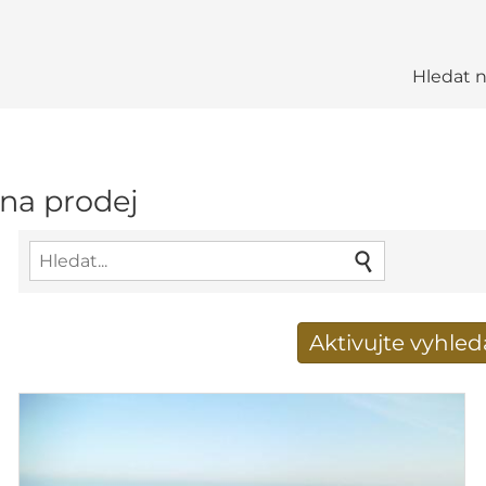
Hledat 
 na prodej
Aktivujte vyhle
Získat e-mailem nové 
E-mailová adresa
*