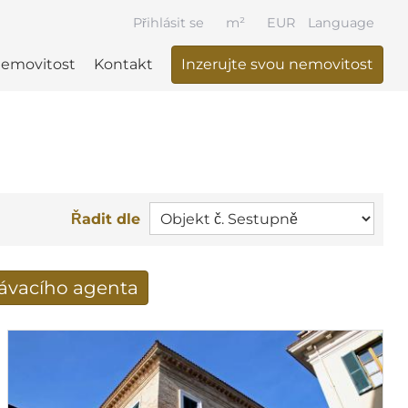
Přihlásit se
m²
EUR
Language
nemovitost
Kontakt
Inzerujte svou nemovitost
Řadit dle
dávacího agenta
výsledky vyhledávání