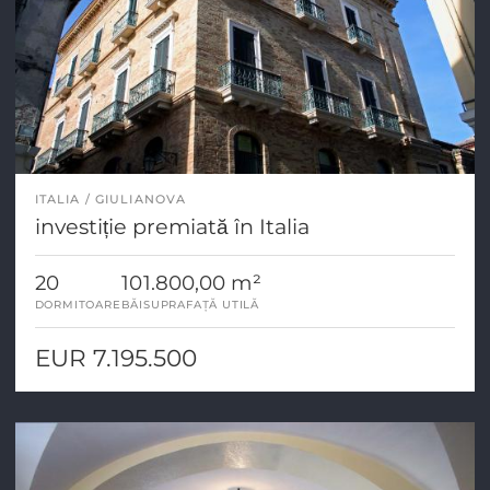
ITALIA
GIULIANOVA
investiție premiată în Italia
20
10
1.800,00 m²
DORMITOARE
BĂI
SUPRAFAȚĂ UTILĂ
EUR 7.195.500