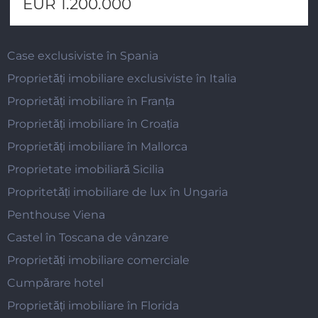
EUR 1.200.000
Case exclusiviste în Spania
Proprietăți imobiliare exclusiviste în Italia
Proprietăți imobiliare în Franța
Proprietăți imobiliare în Croația
Proprietăți imobiliare în Mallorca
Proprietate imobiliară Sicilia
Propritetăți imobiliare de lux în Ungaria
Penthouse Viena
Castel în Toscana de vânzare
Proprietăți imobiliare comerciale
Cumpărare hotel
Proprietăți imobiliare în Florida