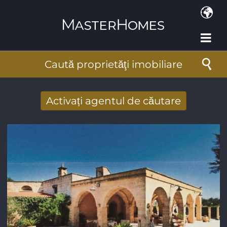
Mergi la conţinutul principal
Caută proprietăţi imobiliare
Activați agentul de căutare
Primiţi rezultate căutare noi prin email
Adresa de e-mail
*