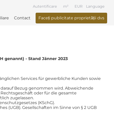
Autentificare
m²
EUR
Language
liare
Contact
Faceți publicitate proprietății dvs
 genannt) - Stand Jänner 2023
nglichen Services für gewerbliche Kunden sowie
ich darauf Bezug genommen wird. Abweichende
 Rechtsgeschäft oder für die gesamte
lich zugelassen.
ntenschutzgesetzes (KSchG).
s (UGB). Gesellschaften im Sinne von § 2 UGB