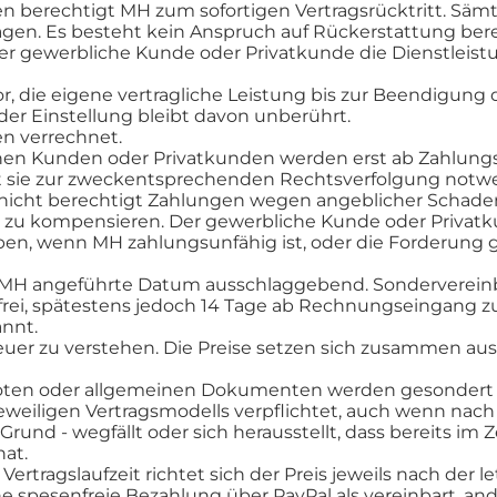
en berechtigt MH zum sofortigen Vertragsrücktritt. Sä
en. Es besteht kein Anspruch auf Rückerstattung bereit
 der gewerbliche Kunde oder Privatkunde die Dienstleis
r, die eigene vertragliche Leistung bis zur Beendigung 
der Einstellung bleibt davon unberührt.
n verrechnet.
hen Kunden oder Privatkunden werden erst ab Zahlungse
sie zur zweckentsprechenden Rechtsverfolgung notwend
nicht berechtigt Zahlungen wegen angeblicher Schade
zu kompensieren. Der gewerbliche Kunde oder Privatkun
n, wenn MH zahlungsunfähig ist, oder die Forderung ge
t MH angeführte Datum ausschlaggebend. Sondervereinb
ei, spätestens jedoch 14 Tage ab Rechnungseingang z
annt.
euer zu verstehen. Die Preise setzen sich zusammen au
oten oder allgemeinen Dokumenten werden gesondert i
weiligen Vertragsmodells verpflichtet, auch wenn nach 
nd - wegfällt oder sich herausstellt, dass bereits im 
at.
rtragslaufzeit richtet sich der Preis jeweils nach der le
 spesenfreie Bezahlung über PayPal als vereinbart, and