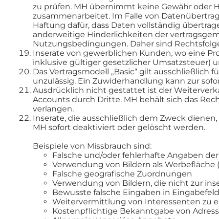
zu prüfen. MH übernimmt keine Gewähr oder Haf
zusammenarbeitet. Im Falle von Datenübertragu
Haftung dafür, dass Daten vollständig übertrage
anderweitige Hinderlichkeiten der vertragsge
Nutzungsbedingungen. Daher sind Rechtsfolge
Inserate von gewerblichen Kunden, wo eine Prov
inklusive gültiger gesetzlicher Umsatzsteuer)
Das Vertragsmodell „Basic“ gilt ausschließlich 
unzulässig. Ein Zuwiderhandlung kann zur sofor
Ausdrücklich nicht gestattet ist der Weiterver
Accounts durch Dritte. MH behält sich das Rec
verlangen.
Inserate, die ausschließlich dem Zweck diene
MH sofort deaktiviert oder gelöscht werden.
Beispiele von Missbrauch sind:
Falsche und/oder fehlerhafte Angaben der
Verwendung von Bildern als Werbefläche (
Falsche geografische Zuordnungen
Verwendung von Bildern, die nicht zur ins
Bewusste falsche Eingaben in Eingabefelde
Weitervermittlung von Interessenten zu e
Kostenpflichtige Bekanntgabe von Adres