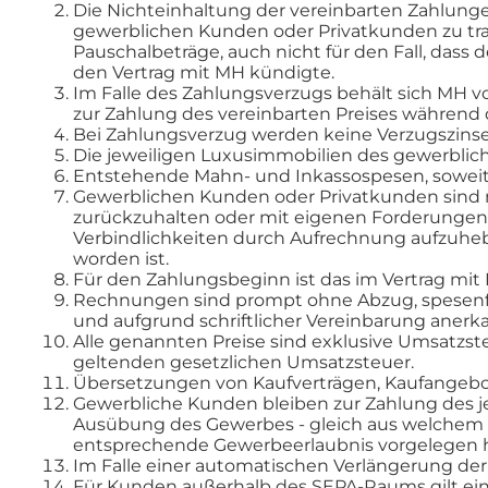
Die Nichteinhaltung der vereinbarten Zahlung
gewerblichen Kunden oder Privatkunden zu trag
Pauschalbeträge, auch nicht für den Fall, dass
den Vertrag mit MH kündigte.
Im Falle des Zahlungsverzugs behält sich MH vo
zur Zahlung des vereinbarten Preises während 
Bei Zahlungsverzug werden keine Verzugszinse
Die jeweiligen Luxusimmobilien des gewerblic
Entstehende Mahn- und Inkassospesen, soweit 
Gewerblichen Kunden oder Privatkunden sind 
zurückzuhalten oder mit eigenen Forderungen 
Verbindlichkeiten durch Aufrechnung aufzuhebe
worden ist.
Für den Zahlungsbeginn ist das im Vertrag mi
Rechnungen sind prompt ohne Abzug, spesenfr
und aufgrund schriftlicher Vereinbarung anerk
Alle genannten Preise sind exklusive Umsatzst
geltenden gesetzlichen Umsatzsteuer.
Übersetzungen von Kaufverträgen, Kaufangeb
Gewerbliche Kunden bleiben zur Zahlung des je
Ausübung des Gewerbes - gleich aus welchem Gru
entsprechende Gewerbeerlaubnis vorgelegen h
Im Falle einer automatischen Verlängerung der Ve
Für Kunden außerhalb des SEPA-Raums gilt eine