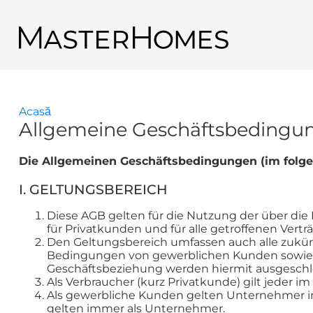
Mergi la conţinutul principal
Înapoi la rezultate căutare
Acasă
Eşti aici
Allgemeine Geschäftsbedingu
Die Allgemeinen Geschäftsbedingungen (im folg
I. GELTUNGSBEREICH
Diese AGB gelten für die Nutzung der über di
für Privatkunden und für alle getroffenen Ver
Den Geltungsbereich umfassen auch alle zukü
Bedingungen von gewerblichen Kunden sowie vo
Geschäftsbeziehung werden hiermit ausgeschlos
Als Verbraucher (kurz Privatkunde) gilt jeder i
Als gewerbliche Kunden gelten Unternehmer i
gelten immer als Unternehmer.