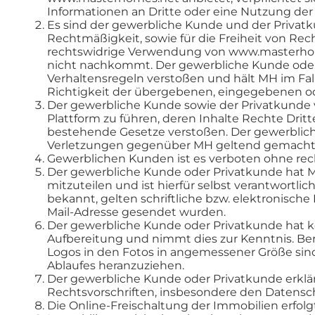
Informationen an Dritte oder eine Nutzung de
Es sind der gewerbliche Kunde und der Privatkun
Rechtmäßigkeit, sowie für die Freiheit von Rec
rechtswidrige Verwendung von www.masterhome
nicht nachkommt. Der gewerbliche Kunde oder P
Verhaltensregeln verstoßen und hält MH im Fa
Richtigkeit der übergebenen, eingegebenen ode
Der gewerbliche Kunde sowie der Privatkunde 
Plattform zu führen, deren Inhalte Rechte Drit
bestehende Gesetze verstoßen. Der gewerbliche
Verletzungen gegenüber MH geltend gemacht w
Gewerblichen Kunden ist es verboten ohne rech
Der gewerbliche Kunde oder Privatkunde hat MH
mitzuteilen und ist hierfür selbst verantwortl
bekannt, gelten schriftliche bzw. elektronisc
Mail-Adresse gesendet wurden.
Der gewerbliche Kunde oder Privatkunde hat k
Aufbereitung und nimmt dies zur Kenntnis. Be
Logos in den Fotos in angemessener Größe sind 
Ablaufes heranzuziehen.
Der gewerbliche Kunde oder Privatkunde erklä
Rechtsvorschriften, insbesondere den Datensc
Die Online-Freischaltung der Immobilien erfo