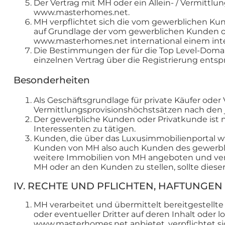
Der Vertrag mit MH oder ein Allein- / Vermitt
www.masterhomes.net.
MH verpflichtet sich die vom gewerblichen K
auf Grundlage der vom gewerblichen Kunden o
www.masterhomes.net international einem inte
Die Bestimmungen der für die Top Level-Domai
einzelnen Vertrag über die Registrierung ents
Besonderheiten
Als Geschäftsgrundlage für private Käufer ode
Vermittlungsprovisionshöchstsätzen nach den
Der gewerbliche Kunden oder Privatkunde ist 
Interessenten zu tätigen.
Kunden, die über das Luxusimmobilienportal 
Kunden von MH also auch Kunden des gewerbl
weitere Immobilien von MH angeboten und ver
MH oder an den Kunden zu stellen, sollte dies
IV. RECHTE UND PFLICHTEN, HAFTUNGEN
MH verarbeitet und übermittelt bereitgestellt
oder eventueller Dritter auf deren Inhalt oder
www.masterhomes.net anbietet, verpflichtet si