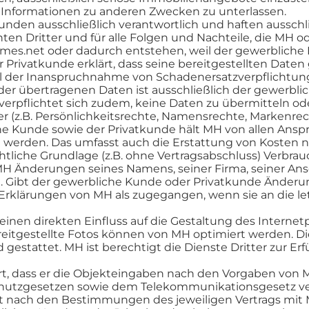
r Informationen zu anderen Zwecken zu unterlassen.
den ausschließlich verantwortlich und haften ausschließ
hten Dritter und für alle Folgen und Nachteile, die MH 
s.net oder dadurch entstehen, weil der gewerbliche 
rivatkunde erklärt, dass seine bereitgestellten Daten 
ll der Inanspruchnahme von Schadenersatzverpflichtun
r übertragenen Daten ist ausschließlich der gewerblic
verpflichtet sich zudem, keine Daten zu übermitteln 
ter (z.B. Persönlichkeitsrechte, Namensrechte, Markenre
 Kunde sowie der Privatkunde hält MH von allen Ansprü
erden. Das umfasst auch die Erstattung von Kosten no
tliche Grundlage (z.B. ohne Vertragsabschluss) Verbrau
 Änderungen seines Namens, seiner Firma, seiner Anschr
ich. Gibt der gewerbliche Kunde oder Privatkunde Änderu
he Erklärungen von MH als zugegangen, wenn sie an die l
einen direkten Einfluss auf die Gestaltung des Intern
reitgestellte Fotos können von MH optimiert werden. 
gestattet. MH ist berechtigt die Dienste Dritter zur Er
rt, dass er die Objekteingaben nach den Vorgaben von 
hutzgesetzen sowie dem Telekommunikationsgesetz vertr
lgt nach den Bestimmungen des jeweiligen Vertrags mit