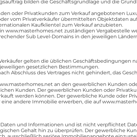
lungsauftrag bilden die Geschäftsgrundlage und die Gru
unden oder Privatkunden zum Verkauf angebotenen Luxu
der vom Privatverkäufer übermittelten Objektdaten au
rnationalen Kaufklientel zum Verkauf anzubieten.
n www.masterhomes.net zuständigen Vergabestelle werd
prechender Sub Level-Domains in den jeweiligen Ländern
r Verkäufer gelten die üblichen Geschäftsbedingungen 
 jeweiligen gesetzlichen Bestimmungen.
nach Abschluss des Vertrages nicht gehindert, das Ges
www.masterhomes.net an den gewerblichen Kunden oder
ichen Kunden. Der gewerblichen Kunden oder Privatku
kauft werden können. Der gewerbliche Kunde oder Priv
er eine andere Immobilie erwerben, die auf www.master
e Daten und Informationen und ist nicht verpflichtet 
 logischen Gehalt hin zu überprüfen. Der gewerbliche Ku
ch, ausschließlich seriöse Immobilienangebote einzust