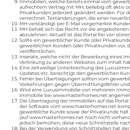
Immobilien, welche bereits einmal vom gewer
aufrechtem Vertrag mit MH, beliebig oft aktiv
Privatkunden jederzeit geändert werden. Für 
verrechnet. Textänderungen, die einer neuerli
MH verständigt per E-Mail vorgemerkte Kunden
MH behält sich das Recht vor die angebotenen 
abzulehnen. Aktuell ist das Portal frei von stör
Sollte ein gewerblicher Kunde oder Privatkund
gewerblichen Kunden oder Privatkunden vor, 
veröffentlichen.
Inserate, welche nicht der Bewerbung eines I
Verlinkung zu anderen Websites zum Inhalt ha
Eine zeitweilige Unterbrechung des Luxusimm
Updates etc. berechtigt den gewerblichen Kund
Fehler bei Übertragungen sollten vom gewerb
Vorkehrungen gegen Übermittlungsfehler und M
Wird eine Luxusimmobilie von mehreren Immobil
Immobilie bei www.masterhomes.net angemeld
Die Übertragung der Immobilien auf das Portal 
der Software vom www.masterhomes.net kompa
gewerbliche Kunde sowie der Privatkunde hält 
(auf www.masterhomes.net noch nicht vorhande
jedoch bemühen, diese neue Schnittstelle nach
Bei der Verwendung von Schnittstellen hat de