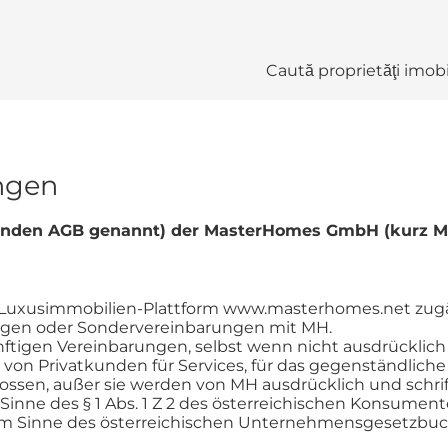
Caută proprietăţi imobi
ngen
enden AGB genannt) der MasterHomes GmbH (kurz MH
e Luxusimmobilien-Plattform www.masterhomes.net zugä
trägen oder Sondervereinbarungen mit MH.
nftigen Vereinbarungen, selbst wenn nicht ausdrückl
n Privatkunden für Services, für das gegenständliche
sen, außer sie werden von MH ausdrücklich und schrift
m Sinne des § 1 Abs. 1 Z 2 des österreichischen Konsume
m Sinne des österreichischen Unternehmensgesetzbuche