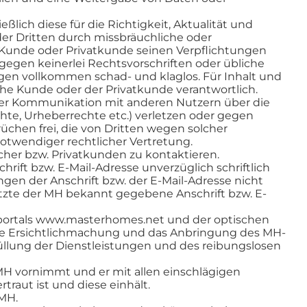
lich diese für die Richtigkeit, Aktualität und
oder Dritten durch missbräuchliche oder
Kunde oder Privatkunde seinen Verpflichtungen
gegen keinerlei Rechtsvorschriften oder übliche
gen vollkommen schad- und klaglos. Für Inhalt und
he Kunde oder der Privatkunde verantwortlich.
oder Kommunikation mit anderen Nutzern über die
chte, Urheberrechte etc.) verletzen oder gegen
chen frei, die von Dritten wegen solcher
twendiger rechtlicher Vertretung.
cher bzw. Privatkunden zu kontaktieren.
ift bzw. E-Mail-Adresse unverzüglich schriftlich
ngen der Anschrift bzw. der E-Mail-Adresse nicht
etzte der MH bekannt gegebene Anschrift bzw. E-
etportals www.masterhomes.net und der optischen
Die Ersichtlichmachung und das Anbringung des MH-
füllung der Dienstleistungen und des reibungslosen
MH vornimmt und er mit allen einschlägigen
aut ist und diese einhält.
 MH.