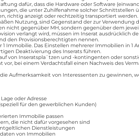
tung dafür, dass die Hardware oder Software (einwandf
ngen, die unter Zuhilfenahme solcher Schnittstellen ü
n, richtig anzeigt oder rechtzeitig transportiert werden
mäßen Nutzung, sind Gegenstand der zur Verwendung der
n nicht gegenüber MH, sondern gegenüber dem jeweili
ision verlangt wird, müssen im Inserat ausdrücklich de
 und den Provisionsberechtigten nennen.
für 1 Immobilie. Das Einstellen mehrerer Immobilien in 1
tigen Deaktivierung des Inserats führen.
kauf von Inseratspla¨tzen und -kontingenten oder sonst
ht vor, bei einem Verdachtsfall einen Nachweis des Ve
n, die Aufmerksamkeit von Interessenten zu gewinnen, 
 Lage oder Adresse
speziell für den gewerblichen Kunden)
erierten Immobilie passen
rn, die nicht dafür vorgesehen sind
ntgeltlichen Dienstleistungen
sdaten von Immobilien