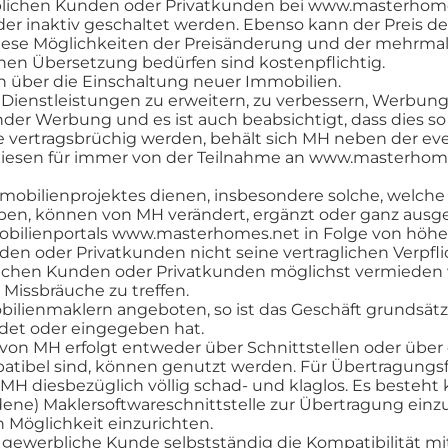
blichen Kunden oder Privatkunden bei www.masterhome
 oder inaktiv geschaltet werden. Ebenso kann der Preis
diese Möglichkeiten der Preisänderung und der mehrma
chen Übersetzung bedürfen sind kostenpflichtig.
 über die Einschaltung neuer Immobilien.
Dienstleistungen zu erweitern, zu verbessern, Werbung 
ender Werbung und es ist auch beabsichtigt, dass dies so 
e vertragsbrüchig werden, behält sich MH neben der ev
diesen für immer von der Teilnahme an www.masterhom
mmobilienprojektes dienen, insbesondere solche, welc
ben, können von MH verändert, ergänzt oder ganz ausg
obilienportals www.masterhomes.net in Folge von höhe
en oder Privatkunden nicht seine vertraglichen Verpfl
lichen Kunden oder Privatkunden möglichst vermieden 
issbräuche zu treffen.
ienmaklern angeboten, so ist das Geschäft grundsätzlic
et oder eingegeben hat.
von MH erfolgt entweder über Schnittstellen oder über e
tibel sind, können genutzt werden. Für Übertragungs
MH diesbezüglich völlig schad- und klaglos. Es besteht 
ne) Maklersoftwareschnittstelle zur Übertragung einzu
 Möglichkeit einzurichten.
r gewerbliche Kunde selbstständig die Kompatibilität 