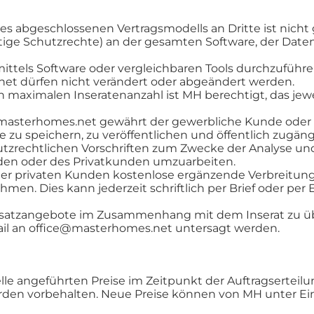
s abgeschlossenen Vertragsmodells an Dritte ist nicht 
tige Schutzrechte) an der gesamten Software, der Date
 mittels Software oder vergleichbaren Tools durchzufüh
t dürfen nicht verändert oder abgeändert werden.
en maximalen Inseratenanzahl ist MH berechtigt, das jew
masterhomes.net gewährt der gewerbliche Kunde oder de
e zu speichern, zu veröffentlichen und öffentlich zugängl
zrechtlichen Vorschriften zum Zwecke der Analyse und
nden oder des Privatkunden umzuarbeiten.
der privaten Kunden kostenlose ergänzende Verbreitung
men. Dies kann jederzeit schriftlich per Brief oder pe
Zusatzangebote im Zusammenhang mit dem Inserat zu üb
E-Mail an office@masterhomes.net untersagt werden.
lle angeführten Preise im Zeitpunkt der Auftragserteilun
rden vorbehalten. Neue Preise können von MH unter Ei