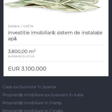
SERBIA
VRČIN
investitie imobiliară: sistem de instalație
apă
3.800,00 m²
SUPRAFAȚĂ UTILĂ
EUR 3.100.000
Case exclusiviste în Spania
Proprietăți imobiliare exclusiviste în Italia
Proprietăți imobiliare în Franța
Proprietăți imobiliare în Croația