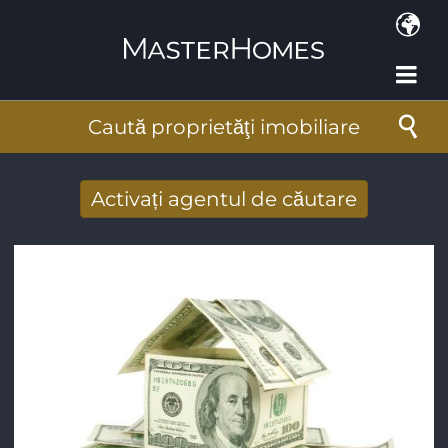
Mergi la conţinutul principal
Caută proprietăţi imobiliare
Activați agentul de căutare
Primiţi rezultate căutare noi prin email
Adresa de e-mail
*