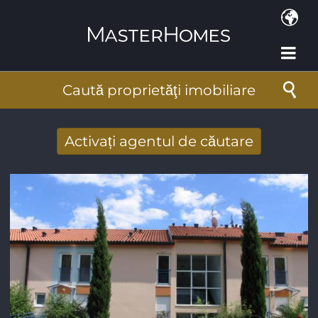
Mergi la conţinutul principal
Caută proprietăţi imobiliare
Activați agentul de căutare
Primiţi rezultate căutare noi prin email
Adresa de e-mail
*