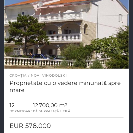
CROAŢIA
NOVI VINODOLSKI
Proprietate cu o vedere minunată spre
mare
12
12
700,00 m²
DORMITOARE
BĂI
SUPRAFAȚĂ UTILĂ
EUR 578.000