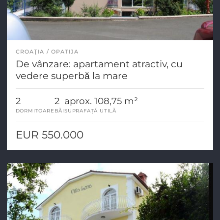
CROAŢIA
OPATIJA
De vânzare: apartament atractiv, cu
vedere superbă la mare
2
2
aprox. 108,75 m²
DORMITOARE
BĂI
SUPRAFAȚĂ UTILĂ
EUR 550.000