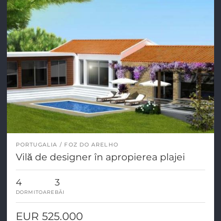
PORTUGALIA
FOZ DO ARELHO
Vilă de designer în apropierea plajei
4
3
DORMITOARE
BĂI
EUR 525.000