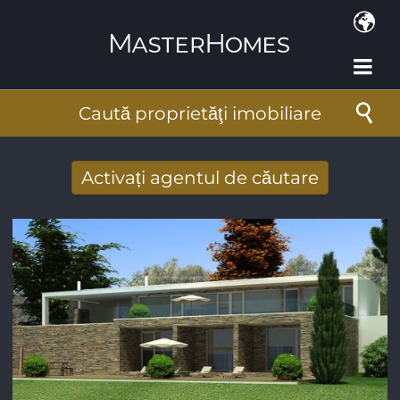
Mergi la conţinutul principal
Caută proprietăţi imobiliare
Activați agentul de căutare
Primiţi rezultate căutare noi prin email
Adresa de e-mail
*