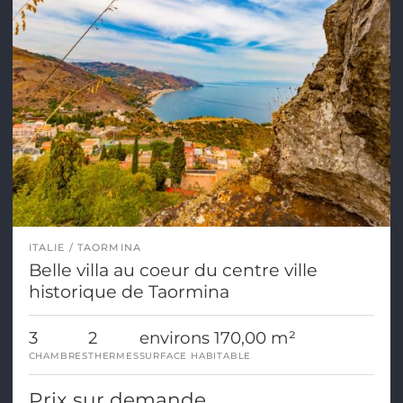
ITALIE
TAORMINA
Belle villa au coeur du centre ville
historique de Taormina
3
2
environs 170,00 m²
CHAMBRES
THERMES
SURFACE HABITABLE
Prix sur demande