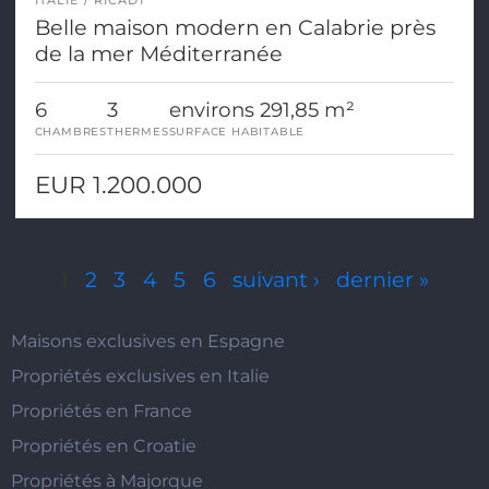
ITALIE
RICADI
Belle maison modern en Calabrie près
de la mer Méditerranée
6
3
environs 291,85 m²
CHAMBRES
THERMES
SURFACE HABITABLE
EUR 1.200.000
Pages
1
2
3
4
5
6
suivant ›
dernier »
Maisons exclusives en Espagne
Propriétés exclusives en Italie
Propriétés en France
Propriétés en Croatie
Propriétés à Majorque