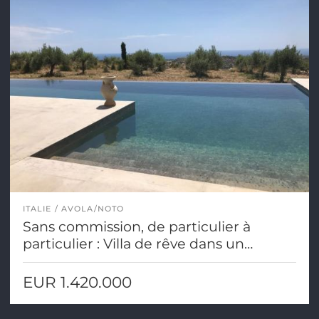
ITALIE
AVOLA/NOTO
Sans commission, de particulier à
particulier : Villa de rêve dans un
endroit calme avec une vue imprenable
sur la mer en Sicile
EUR 1.420.000