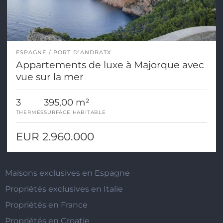
ESPAGNE
PORT D’ANDRATX
Appartements de luxe à Majorque avec
vue sur la mer
3
395,00 m²
THERMES
SURFACE HABITABLE
EUR 2.960.000
Maisons exclusives en Espagne
Propriétés exclusives en Italie
Propriétés en France
Propriétés en Croatie