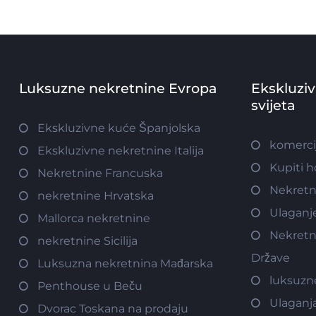
Luksuzne nekretnine Evropa
Ekskluzi
svijeta
Ekskluzivne kuće Španjolska
komerci
Ekskluzivne nekretnine Italija
Kupiti h
Nekretnine Francuska
Nekretn
nekretnine Hrvatska
Ulaganj
Mallorca nekretnine
Nekretn
nekretnine Sicilija
Države
Luksuzna nekretnina Mađarska
luksuzn
Penthouse u Beču
Ulaganj
Dvorac Toskana na prodaju