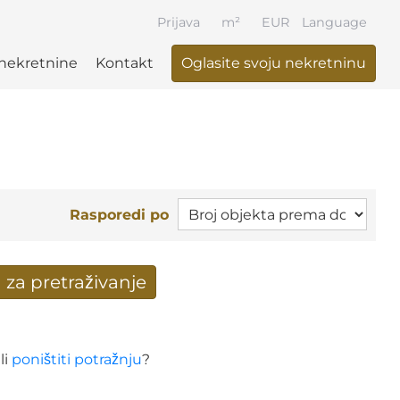
Prijava
m²
EUR
Language
i nekretnine
Kontakt
Oglasite svoju nekretninu
Rasporedi po
 za pretraživanje
nje stigli su na mail
li
poništiti potražnju
?