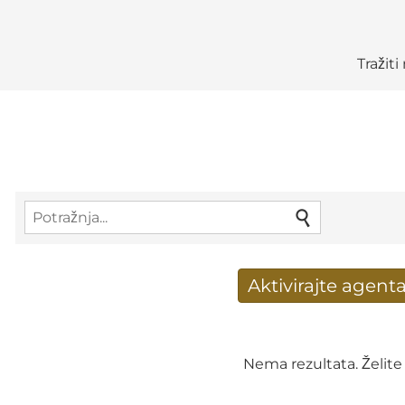
Tražit
Aktivirajte agenta
Novi rezultati potraž
Adresa e-pošte
*
Nema rezultata. Želite 