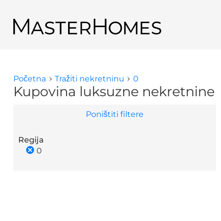
Skoči na glavni sadržaj
Natrag do rezultata potražnje
Početna
Tražiti nekretninu
0
Vi ste ovdje
Kupovina luksuzne nekretnine
Poništiti filtere
Regija
0