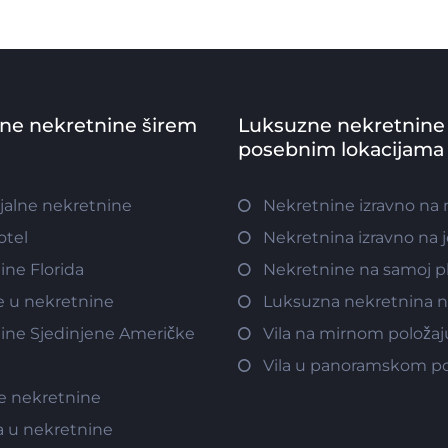
vne nekretnine širem
Luksuzne nekretnine
posebnim lokacijama
jalne nekretnine
Nekretnine izravno na
otel
Nekretnina izravno na 
ine Florida
Nekretnine na samoj pl
e u nekretnine
Luksuzna nekretnina n
ine Sjedinjene Američke
Vila na mirnom položaj
Vila u panoramskom po
e nekretnine
a u nekretnine