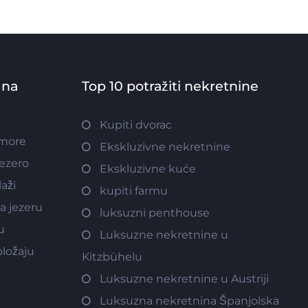
 na
Top 10 potražiti nekretnine
Kupiti dvorac
 more
Ekskluzivne nekretnine
jezero
Ekskluzivne kuće
aži
kupiti farmu
a jezeru
luksuzni penthouse
u
Luksuzne nekretnine u
ložaju
Kitzbühelu
Luksuzne nekretnine u Austriji
Luksuzna nekretnina Španjolska