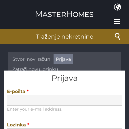
Skoči na glavni sadržaj
Traženje nekretnine
Primarne oznake
Stvori novi račun
Prijava
(aktivna oznaka)
Zatraži novu lozinku
Prijava
E-pošta
*
Enter your e-mail address.
Lozinka
*