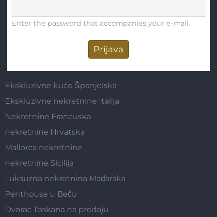
Enter the password that accompanies your e-mail.
Ekskluzivne kuće Španjolska
Ekskluzivne nekretnine Italija
Nekretnine Francuska
nekretnine Hrvatska
Mallorca nekretnine
nekretnine Sicilija
Luksuzna nekretnina Mađarska
Penthouse u Beču
Dvorac Toskana na prodaju