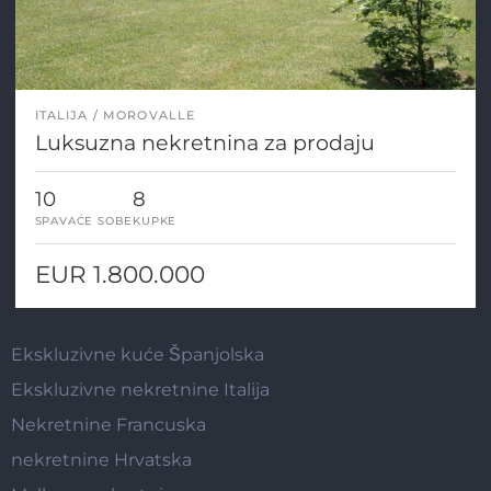
ITALIJA
MOROVALLE
Luksuzna nekretnina za prodaju
10
8
SPAVAĆE SOBE
KUPKE
EUR 1.800.000
Ekskluzivne kuće Španjolska
Ekskluzivne nekretnine Italija
Nekretnine Francuska
nekretnine Hrvatska