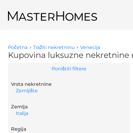
Skoči na glavni sadržaj
Natrag do rezultata potražnje
Početna
Tražiti nekretninu
Venecija
Vi ste ovdje
Kupovina luksuzne nekretnine 
Poništiti filtere
Vrsta nekretnine
Zemljište
Zemlja
Italija
Regija