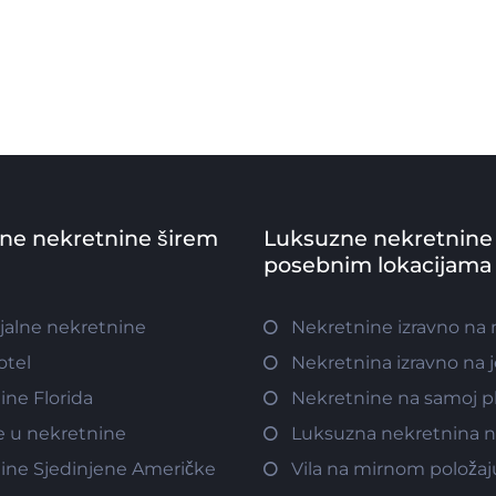
vne nekretnine širem
Luksuzne nekretnine
posebnim lokacijama
jalne nekretnine
Nekretnine izravno na
otel
Nekretnina izravno na 
ine Florida
Nekretnine na samoj pl
e u nekretnine
Luksuzna nekretnina n
ine Sjedinjene Američke
Vila na mirnom položaj