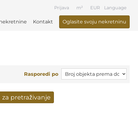
Prijava
m²
EUR
Language
i nekretnine
Kontakt
Oglasite svoju nekretninu
Rasporedi po
 za pretraživanje
nje stigli su na mail