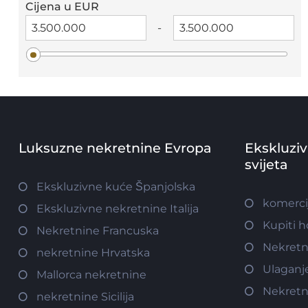
Cijena u EUR
-
Luksuzne nekretnine Evropa
Ekskluzi
svijeta
Ekskluzivne kuće Španjolska
komerci
Ekskluzivne nekretnine Italija
Kupiti h
Nekretnine Francuska
Nekretn
nekretnine Hrvatska
Ulaganj
Mallorca nekretnine
Nekretn
nekretnine Sicilija