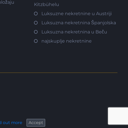
ložaju
Kitzbühelu
Luksuzne nekretnine u Austriji
Luksuzna nekretnina Španjolska
Luksuzna nekretnina u Beču
najskuplje nekretnine
d out more
Accept