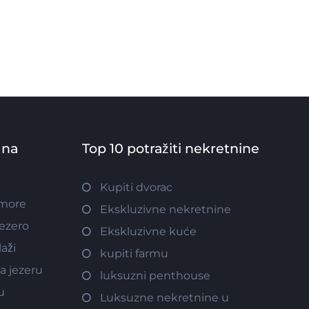
 na
Top 10 potražiti nekretnine
Kupiti dvorac
 more
Ekskluzivne nekretnine
jezero
Ekskluzivne kuće
aži
kupiti farmu
a jezeru
luksuzni penthouse
u
Luksuzne nekretnine u