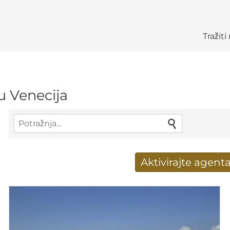
Tražit
u Venecija
Aktivirajte agenta
Novi rezultati potraž
Adresa e-pošte
*