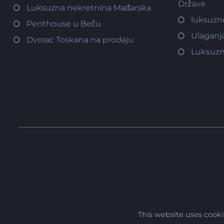
Države
Luksuzna nekretnina Mađarska
luksuzn
Penthouse u Beču
Ulaganj
Dvorac Toskana na prodaju
Luksuzn
This website uses cook