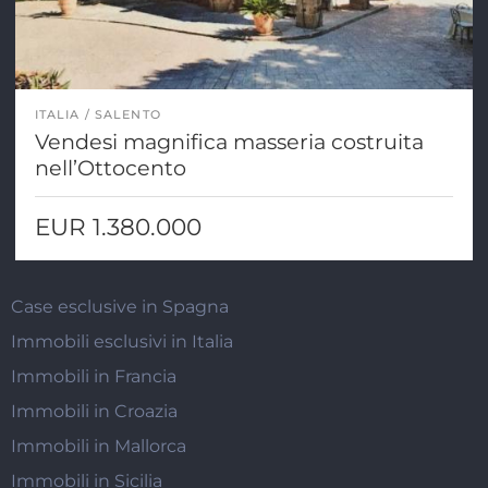
ITALIA
SALENTO
Vendesi magnifica masseria costruita
nell’Ottocento
EUR 1.380.000
Case esclusive in Spagna
Immobili esclusivi in Italia
Immobili in Francia
Immobili in Croazia
Immobili in Mallorca
Immobili in Sicilia