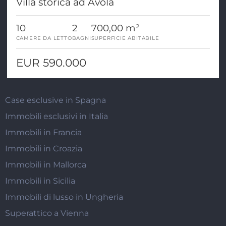
Villa storica ad Avola
10
2
700,00 m²
CAMERE DA LETTO
BAGNI
SUPERFICIE ABITABILE
EUR 590.000
Case esclusive in Spagna
Immobili esclusivi in Italia
Immobili in Francia
Immobili in Croazia
Immobili in Mallorca
Immobili in Sicilia
Immobili di lusso in Ungheria
Superattico a Vienna