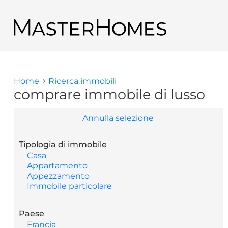
Salta al contenuto principale
Ritornare ai risultati di ricerca
Home
Ricerca immobili
Tu sei qui
comprare immobile di lusso
Annulla selezione
Tipologia di immobile
Casa
Appartamento
Appezzamento
Immobile particolare
Paese
Francia