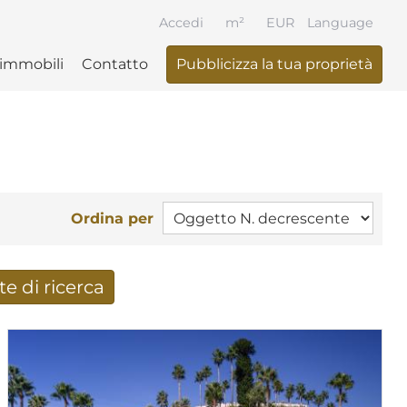
Accedi
m²
EUR
Language
 immobili
Contatto
Pubblicizza la tua proprietà
Ordina per
te di ricerca
i di ricerca per e-mail