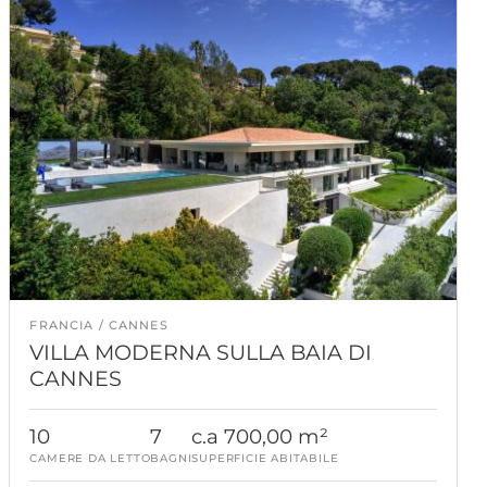
FRANCIA
CANNES
VILLA MODERNA SULLA BAIA DI
CANNES
10
7
c.a 700,00 m²
CAMERE DA LETTO
BAGNI
SUPERFICIE ABITABILE