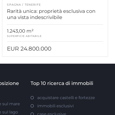
SPAGNA
TENERIFE
Rarità unica: proprietà esclusiva con
una vista indescrivibile
1.243,00 m²
SUPERFICIE ABITABILE
EUR 24.800.000
osizione
Top 10 ricerca di immobili
acquistare castelli e fortezze
 sul mare
immobili esclusivi
 sul lago
case esclusive