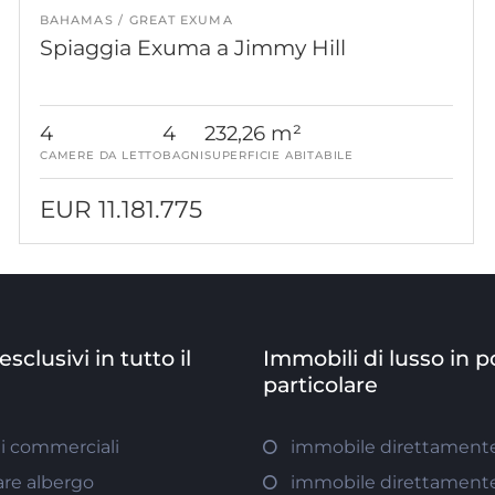
BAHAMAS
GREAT EXUMA
Spiaggia Exuma a Jimmy Hill
4
4
232,26 m²
CAMERE DA LETTO
BAGNI
SUPERFICIE ABITABILE
EUR 11.181.775
sclusivi in tutto il
Immobili di lusso in p
particolare
i commerciali
immobile direttamente
are albergo
immobile direttamente