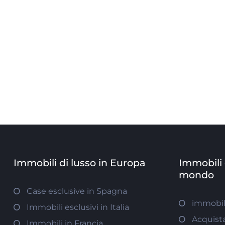
Immobili di lusso in Europa
Immobili e
mondo
Case esclusive in Spagna
immobil
Immobili esclusivi in Italia
Acquist
Immobili in Francia