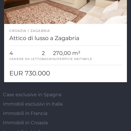
CROAZIA
ZAGABRIA
Attico di lusso a Zagabria
4
2
270,00 m²
CAMERE DA LETTO
BAGNI
SUPERFICIE ABITABILE
EUR 730.000
Case esclusive in Spagna
Immobili esclusivi in Italia
Immobili in Francia
Immobili in Croazia