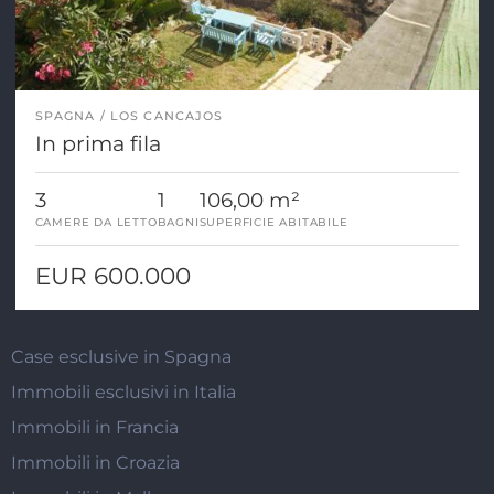
SPAGNA
LOS CANCAJOS
In prima fila
3
1
106,00 m²
CAMERE DA LETTO
BAGNI
SUPERFICIE ABITABILE
EUR 600.000
Case esclusive in Spagna
Immobili esclusivi in Italia
Immobili in Francia
Immobili in Croazia