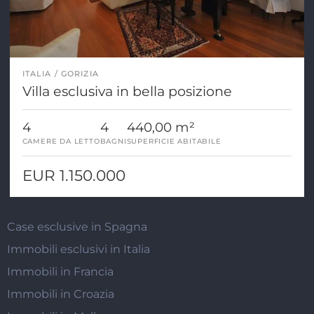
ITALIA
GORIZIA
Villa esclusiva in bella posizione
4
4
440,00 m²
CAMERE DA LETTO
BAGNI
SUPERFICIE ABITABILE
EUR 1.150.000
Case esclusive in Spagna
Immobili esclusivi in Italia
Immobili in Francia
Immobili in Croazia