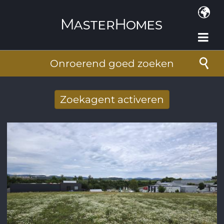
Overslaan en naar de inhoud gaan
Onroerend goed zoeken
Zoekagent activeren
Nieuwe zoekresultaten per mail
ontvangen
E-mailadres
*