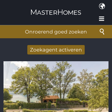
Overslaan en naar de inhoud gaan
Onroerend goed zoeken
Zoekagent activeren
Nieuwe zoekresultaten per mail
ontvangen
E-mailadres
*