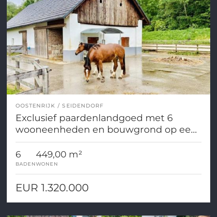
OOSTENRIJK
SEIDENDORF
Exclusief paardenlandgoed met 6
wooneenheden en bouwgrond op een
fantastische locatie nabij het
Klopeinmeer.
6
449,00 m²
BADEN
WONEN
EUR 1.320.000