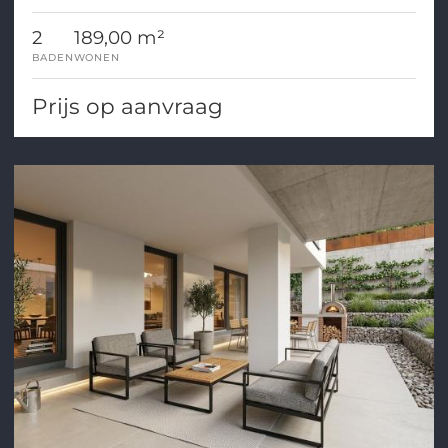
stadscentrum!
2
189,00 m²
BADEN
WONEN
Prijs op aanvraag