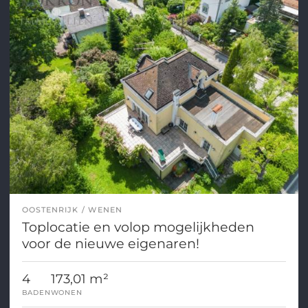
OOSTENRIJK
WENEN
Toplocatie en volop mogelijkheden
voor de nieuwe eigenaren!
4
173,01 m²
BADEN
WONEN