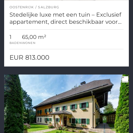
OOSTENRIJK
SALZBURG
Stedelijke luxe met een tuin – Exclusief
appartement, direct beschikbaar voor
starters, verdeeld over twee
verdiepingen in Salzburg.
1
65,00 m²
BADEN
WONEN
EUR 813.000