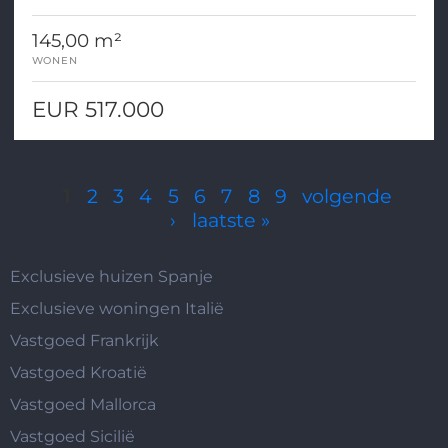
jonge gezinnen
145,00 m²
WONEN
EUR 517.000
Pagina's
1
2
3
4
5
6
7
8
9
volgende
›
laatste »
Exclusieve huizen Spanje
Exclusieve woningen Italië
Vastgoed Frankrijk
Vastgoed Kroatië
Vastgoed Mallorca
Vastgoed Sicilië