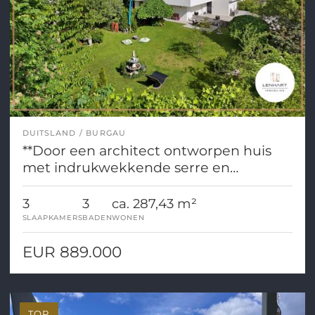
DUITSLAND
BURGAU
**Door een architect ontworpen huis
met indrukwekkende serre en
parkachtige tuin**
3
3
ca. 287,43 m²
SLAAPKAMERS
BADEN
WONEN
EUR 889.000
TOP