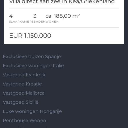
Villa direct aan zee in Kea/Griekenland
4
3
ca. 188,00 m²
SLAAPKAMERS
BADEN
WONEN
EUR 1.150.000
Exclusieve huizen Spanje
Exclusieve woningen Italië
Vastgoed Frankrijk
Vastgoed Kroatië
Vastgoed Mallorca
Vastgoed Sicilië
Luxe woningen Hongarije
Penthouse Wenen