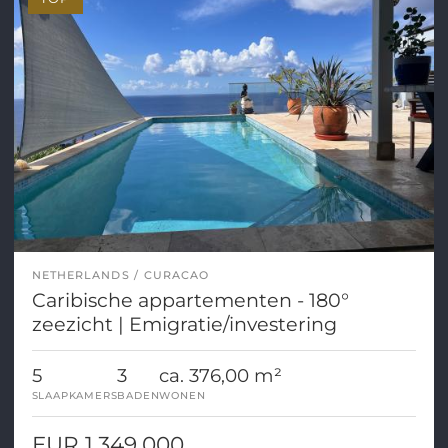
NETHERLANDS
CURACAO
Caribische appartementen - 180°
zeezicht | Emigratie/investering
5
3
ca. 376,00 m²
SLAAPKAMERS
BADEN
WONEN
EUR 1.349.000