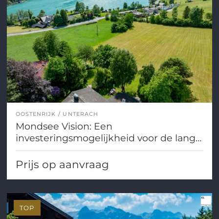
OOSTENRIJK
UNTERACH
Mondsee Vision: Een
investeringsmogelijkheid voor de lange
termijn met opties voor de aankoop
van onroerend goed.
Prijs op aanvraag
TOP