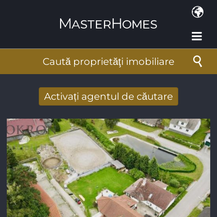
Mergi la conţinutul principal
Caută proprietăţi imobiliare
Activați agentul de căutare
Primiţi rezultate căutare noi prin email
Adresa de e-mail
*