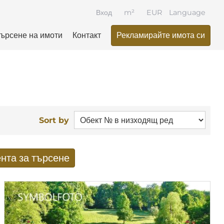
Вход
m²
EUR
Language
ърсене на имоти
Контакт
Рекламирайте имота си
Sort by
нта за търсене
ати от търсенето по имейл