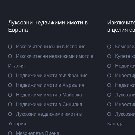
Луксозни недвижими имоти в
Изключит
Европа
в целия с
Изключителни къщи в Испания
Комерси
Изключителни недвижими имоти в
Купете х
Италия
Недвижи
Недвижими имоти във Франция
Инвести
Недвижими имоти в Хърватия
Недвижи
Недвижими имоти в Майорка
Луксозн
Недвижими имоти в Сицилия
Инвести
Луксозни недвижими имоти в
Луксозн
Унгария
Канада
Мезонет във Виена