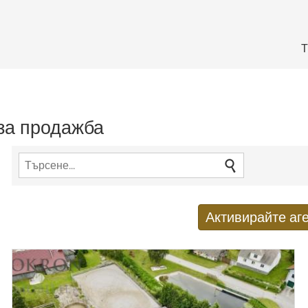
Т
 за продажба
Активирайте аге
Получаване на нови резулт
E-mail адрес
*