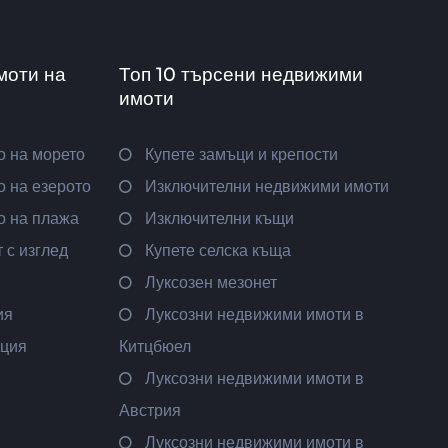
моти на
Топ 10 търсени недвижими
имоти
о на морето
Купете замъци и крепости
 на езерото
Изключителни недвижими имоти
о на плажа
Изключителни къщи
 с изглед
Купете селска къща
Луксозен мезонет
ия
Луксозни недвижими имоти в
ация
Китцбюел
Луксозни недвижими имоти в
Австрия
Луксозни недвижими имоти в