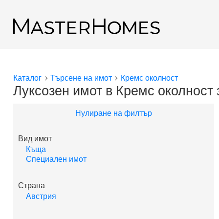
Премини към основното съдържание
Обратно към резултатите от търсенето
Каталог
Търсене на имот
Кремс околност
Вие сте тук
Луксозен имот в Кремс околност
Нулиране на филтър
Вид имот
Къща
Специален имот
Страна
Австрия