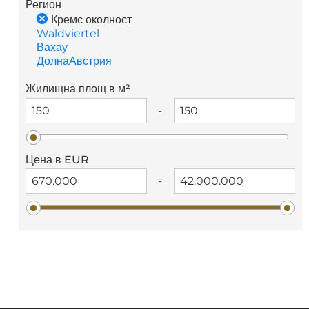
Регион
Кремс околност
Waldviertel
Вахау
ДолнаАвстрия
Жилищна площ в м²
-
Цена в EUR
-