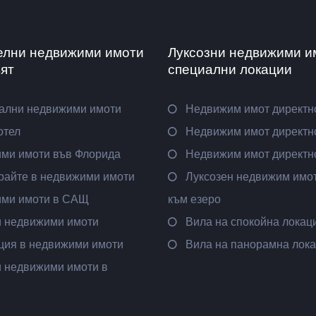
елни недвижими имоти
Луксозни недвижими и
вят
специални локации
ални недвижими имоти
Недвижим имот директн
отел
Недвижим имот директно
ми имоти във Флорида
Недвижим имот директн
райте в недвижими имоти
Луксозен недвижим имот
ми имоти в САЩ
към езеро
и недвижими имоти
Вила на спокойна локац
ция в недвижими имоти
Вила на панорамна лок
и недвижими имоти в