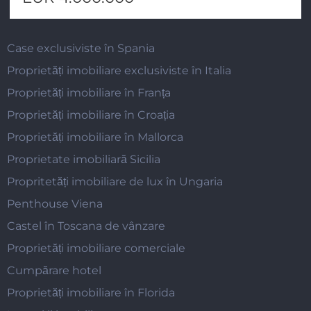
Case exclusiviste în Spania
Proprietăți imobiliare exclusiviste în Italia
Proprietăți imobiliare în Franța
Proprietăți imobiliare în Croația
Proprietăți imobiliare în Mallorca
Proprietate imobiliară Sicilia
Propritetăți imobiliare de lux în Ungaria
Penthouse Viena
Castel în Toscana de vânzare
Proprietăți imobiliare comerciale
Cumpărare hotel
Proprietăți imobiliare în Florida