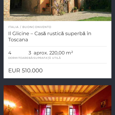
ITALIA
BUONCONVENTO
Il Glicine – Casă rustică superbă în
Toscana
4
3
aprox. 220,00 m²
DORMITOARE
BĂI
SUPRAFAȚĂ UTILĂ
EUR 510.000