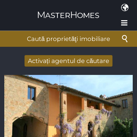
Mergi la conţinutul principal
Caută proprietăţi imobiliare
Activați agentul de căutare
Primiţi rezultate căutare noi prin email
Adresa de e-mail
*