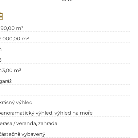
190,00 m²
2.000,00 m²
4
3
43,00 m²
garáž
1
krásný výhled
panoramatický výhled
výhled na moře
erasa / veranda
zahrada
částečně vybavený