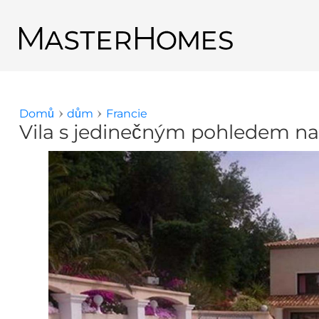
Přejít k hlavnímu obsahu
Zpět na výsledky hledání
Domů
dům
Francie
Jste zde
Vila s jedinečným pohledem n