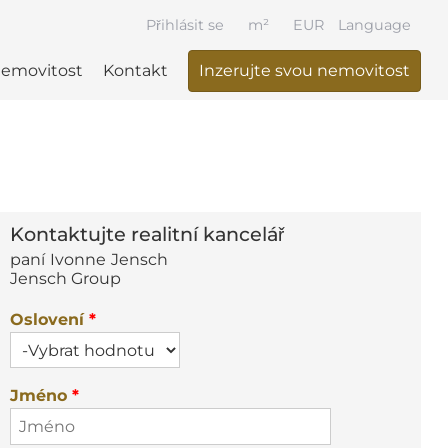
Přihlásit se
m²
EUR
Language
nemovitost
Kontakt
Inzerujte svou nemovitost
Kontaktujte realitní kancelář
paní
Ivonne
Jensch
Jensch Group
Oslovení
*
Jméno
*