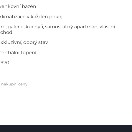
venkovní bazén
klimatizace v každén pokoji
krb
galerie
kuchyň
samostatný apartmán
vlastní
vchod
xkluzivní
dobrý stav
centrální topení
1970
z nákupní ceny