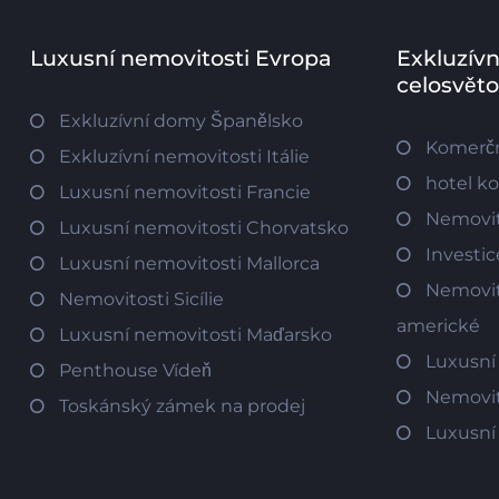
Luxusní nemovitosti Evropa
Exkluzívn
celosvět
Exkluzívní domy Španělsko
Komerčn
Exkluzívní nemovitosti Itálie
hotel k
Luxusní nemovitosti Francie
Nemovit
Luxusní nemovitosti Chorvatsko
Investi
Luxusní nemovitosti Mallorca
Nemovit
Nemovitosti Sicílie
americké
Luxusní nemovitosti Maďarsko
Luxusní
Penthouse Vídeň
Nemovit
Toskánský zámek na prodej
Luxusní