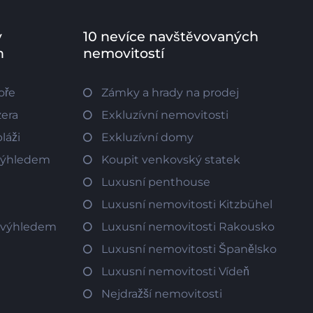
v
10 nevíce navštěvovaných
h
nemovitostí
oře
Zámky a hrady na prodej
zera
Exkluzívní nemovitosti
láži
Exkluzívní domy
 výhledem
Koupit venkovský statek
Luxusní penthouse
Luxusní nemovitosti Kitzbühel
m výhledem
Luxusní nemovitosti Rakousko
Luxusní nemovitosti Španělsko
Luxusní nemovitosti Vídeň
Nejdražší nemovitosti