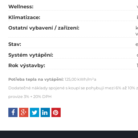
Wellness:
Klimatizace:
Ostatní vybavení / zařízení:
Stav:
e
Systém vytápění:
Rok výstavby:
Potřeba tepla na vytápění:
125,00 kWh/m²a
Dodatečné náklady spojené s koupí se pohybují mezi 6% až 10% 
provize 3% + 20% DPH