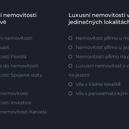
í nemovitosti
Luxusní nemovitosti 
ově
jedinečných lokalitác
í nemovitosti
Nemovitost přímo u m
oupit
Nemovitost přímo u je
osti Florida
Nemovitosti přímo na p
ce do nemovitostí
Luxusní nemovitost s
osti Spojené státy
na jezero
Vila v klidné lokalitě
 nemovitosti
Vila s panoramatický
osti investice
 nemovitosti Kanada