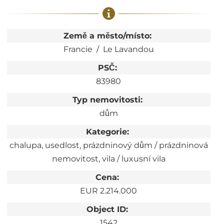
Země a město/místo:
Francie
Le Lavandou
PSČ:
83980
Typ nemovitosti:
dům
Kategorie:
chalupa
usedlost
prázdninový dům / prázdninová
nemovitost
vila / luxusní vila
Cena:
EUR 2.214.000
Object ID:
1542