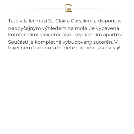
Tato vila leí mezi St. Clair a Cavaliere a disponuje
neobyčejným výhledem na moře. Je vybavena
komfortními lonicemi jako i separátním apartmá.
Součásti je kompletně vybudovaný suterén. V
baječném bazénu si budete připadat jako v ráji!