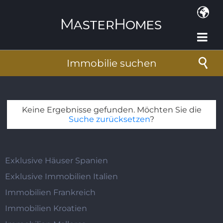
Direkt zum Inhalt
Immobilie suchen
Keine Ergebnisse gefunden. Möchten Sie die
Suche zurücksetzen
?
Exklusive Häuser Spanien
Exklusive Immobilien Italien
Immobilien Frankreich
Immobilien Kroatien