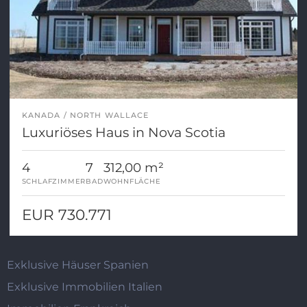
KANADA
NORTH WALLACE
Luxuriöses Haus in Nova Scotia
4
7
312,00 m²
SCHLAFZIMMER
BAD
WOHNFLÄCHE
EUR 730.771
Exklusive Häuser Spanien
Exklusive Immobilien Italien