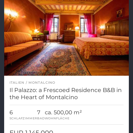
ITALIEN
MONTALCINO
Il Palazzo: a Frescoed Residence B&B in
the Heart of Montalcino
6
7
ca. 500,00 m²
SCHLAFZIMMER
BAD
WOHNFLÄCHE
EUR 1.145.000