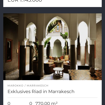
MAROKKO
MARRAKESCH
Exklusives Riad in Marrakesch
0
0
770,00 m²