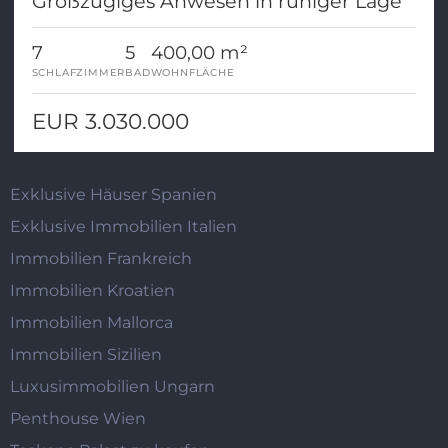
Großzügiges Anwesen in ruhiger Lage
7
5
400,00 m²
SCHLAFZIMMER
BAD
WOHNFLÄCHE
EUR 3.030.000
Exklusive Häuser Spanien
Exklusive Immobilien Italien
Immobilien Frankreich
Immobilien Kroatien
Immobilien Mallorca
Immobilien Sizilien
Luxusimmobilien Ungarn
Penthouse Wien