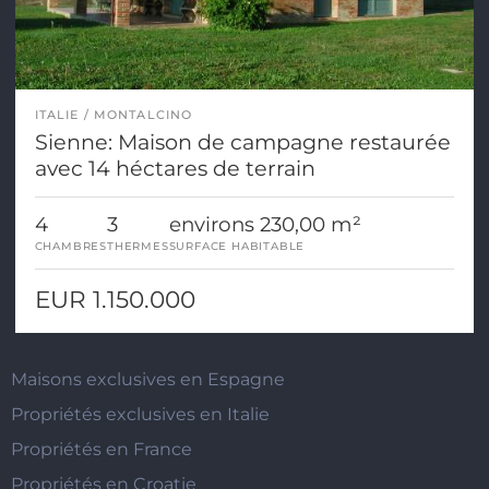
ITALIE
MONTALCINO
Sienne: Maison de campagne restaurée
avec 14 héctares de terrain
4
3
environs 230,00 m²
CHAMBRES
THERMES
SURFACE HABITABLE
EUR 1.150.000
Maisons exclusives en Espagne
Propriétés exclusives en Italie
Propriétés en France
Propriétés en Croatie