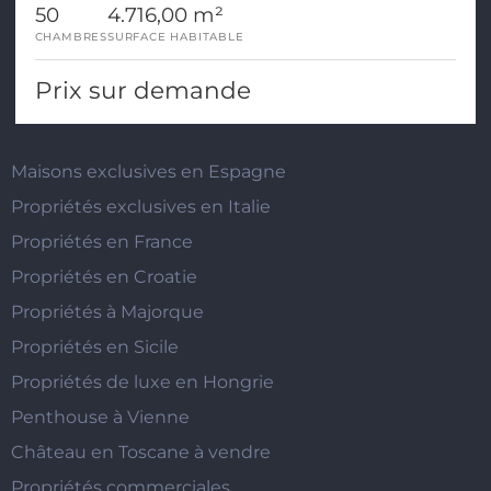
50
4.716,00 m²
CHAMBRES
SURFACE HABITABLE
Prix sur demande
Maisons exclusives en Espagne
Propriétés exclusives en Italie
Propriétés en France
Propriétés en Croatie
Propriétés à Majorque
Propriétés en Sicile
Propriétés de luxe en Hongrie
Penthouse à Vienne
Château en Toscane à vendre
Propriétés commerciales