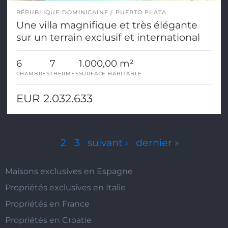
RÉPUBLIQUE DOMINICAINE
PUERTO PLATA
Une villa magnifique et très élégante
sur un terrain exclusif et international
6
7
1.000,00 m²
CHAMBRES
THERMES
SURFACE HABITABLE
EUR 2.032.633
Pages
1
2
3
suivant ›
dernier »
Maisons exclusives en Espagne
Propriétés exclusives en Italie
Propriétés en France
Propriétés en Croatie