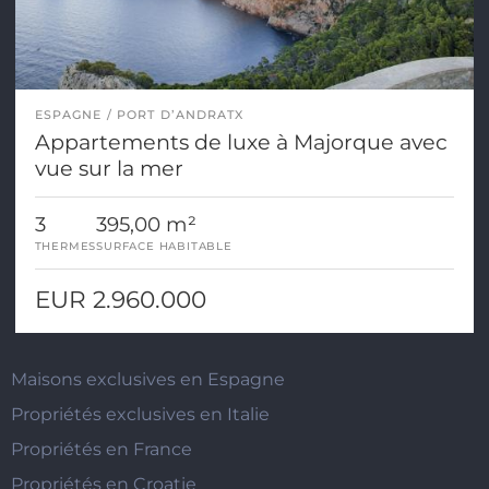
ESPAGNE
PORT D’ANDRATX
Appartements de luxe à Majorque avec
vue sur la mer
3
395,00 m²
THERMES
SURFACE HABITABLE
EUR 2.960.000
Maisons exclusives en Espagne
Propriétés exclusives en Italie
Propriétés en France
Propriétés en Croatie